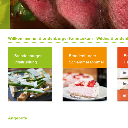
Willkommen im Brandenburger Kulinarikum - Wildes Branden
Brandenburger
Brandenburger
Br
Vitalfrühlung
Schlemmersommer
He
im
im
im
Angebote