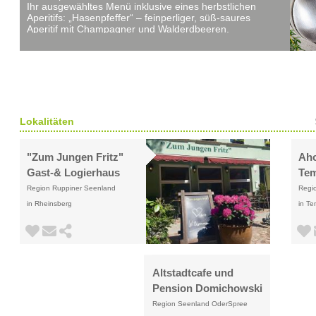
Ihr ausgewähltes Menü inklusive eines herbstlichen
Aperitifs: „Hasenpfeffer“ – feinperliger, süß-saures
Aperitif mit Champagner und Walderdbeeren.
Lokalitäten
"Zum Jungen Fritz"
Aho
Gast-& Logierhaus
Tem
Region Ruppiner Seenland
Regi
in Rheinsberg
in Te
Altstadtcafe und
Pension Domichowski
Region Seenland OderSpree