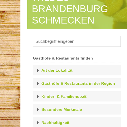
Feste
BRANDENBURG
SCHMECKEN
Presse
Mutmacher Brandenburg
Gasthöfe & Restaurants finden
Brandenburger Gastlichkeit
Art der Lokalität
Cafe
Gasthöfe & Restaurants in der Region
Ausflugslokal
Die Brandenburger Gastlichkeit
Barnim
Kneipe
Kinder- & Familienspaß
Dahmeland
Bar / Lounge
Abenteuer-Spielplatz
Zertifizieren lassen
Fläming
Besondere Merkmale
Landgasthof
Erlebnishof
Havelland
familienfreundlich
Hotel garni/Pension
Streichelzoo
Nachhaltigkeit
Lausitz
Selbstauskunft online einreichen
Innensitzplätze