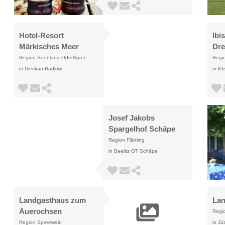
Hotel-Resort
Ibi
Märkisches Meer
Dre
Region Seenland OderSpree
Regi
in Dieskau-Radlow
in K
Josef Jakobs
Spargelhof Schäpe
Region Fläming
in Beelitz OT Schäpe
Landgasthaus zum
Lan
Auerochsen
Regi
Region Spreewald
in Jü