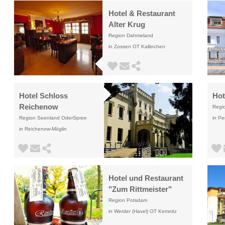
Hotel & Restaurant
Alter Krug
Region Dahmeland
in Zossen OT Kallinchen
Hotel Schloss
Hot
Reichenow
Regio
Region Seenland OderSpree
in Pe
in Reichenow-Möglin
Hotel und Restaurant
"Zum Rittmeister"
Region Potsdam
in Werder (Havel) OT Kemnitz