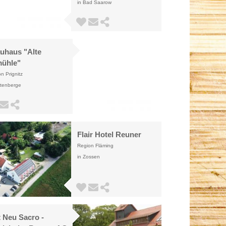
in Bad Saarow
uhaus "Alte
ühle"
n Prignitz
ttenberge
Flair Hotel Reuner
Region Fläming
in Zossen
 Neu Sacro -