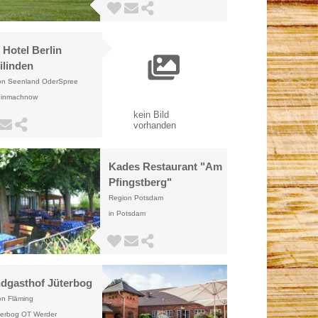
s Hotel Berlin
ilinden
on Seenland OderSpree
leinmachnow
kein Bild
vorhanden
Kades Restaurant "Am
Pfingstberg"
Region Potsdam
in Potsdam
dgasthof Jüterbog
on Fläming
terbog OT Werder