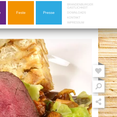
BRANDENBURGER
GASTLICHKEIT
e
Feste
Presse
DOWNLOADS
KONTAKT
IMPRESSUM