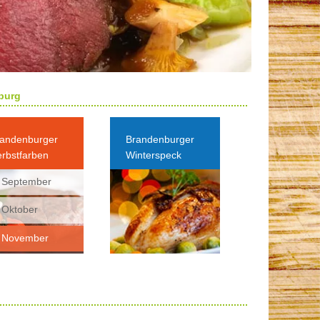
burg
andenburger
Brandenburger
rbstfarben
Winterspeck
 September
 Oktober
 November