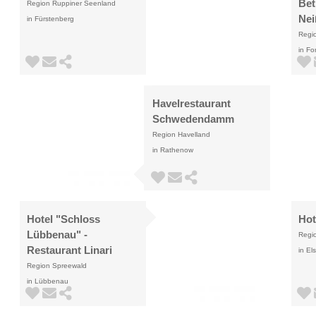
Bet
Region Ruppiner Seenland
Nei
in Fürstenberg
Regi
in Fo
Havelrestaurant
Schwedendamm
Region Havelland
in Rathenow
Hotel "Schloss
Hot
Lübbenau" -
Regio
Restaurant Linari
in El
Region Spreewald
in Lübbenau