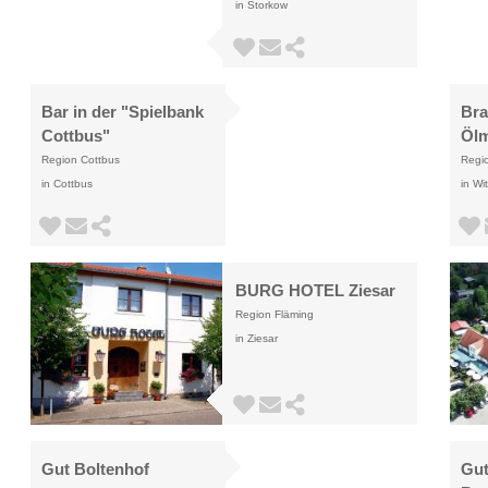
in Storkow
Bar in der "Spielbank
Bra
Cottbus"
Ölm
Region Cottbus
Regio
in Cottbus
in Wi
BURG HOTEL Ziesar
Region Fläming
in Ziesar
Gut Boltenhof
Gut