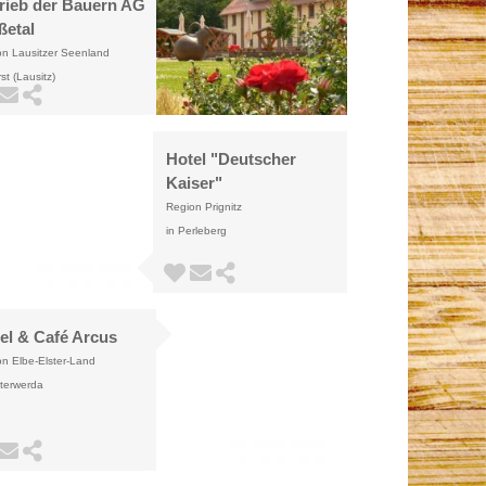
rieb der Bauern AG
ßetal
on Lausitzer Seenland
rst (Lausitz)
Hotel "Deutscher
Kaiser"
Region Prignitz
in Perleberg
el & Café Arcus
n Elbe-Elster-Land
sterwerda