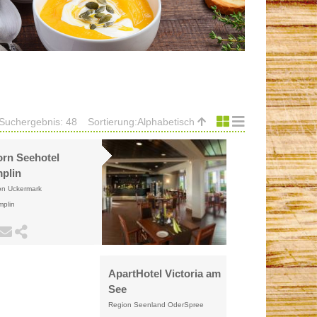
Suchergebnis: 48
Sortierung:
Alphabetisch
rn Seehotel
plin
on Uckermark
mplin
ApartHotel Victoria am
See
Region Seenland OderSpree