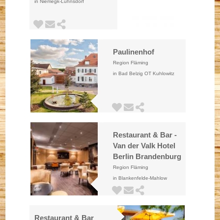
in Niemegk-Lühnsdorf
Paulinenhof
Region Fläming
in Bad Belzig OT Kuhlowitz
Restaurant & Bar -
Van der Valk Hotel
Berlin Brandenburg
Region Fläming
in Blankenfelde-Mahlow
Restaurant & Bar