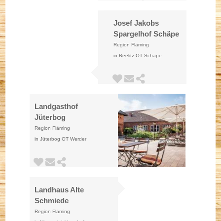
proffesionelle mobile
Barkeeper und eine riesige
Ansprechpartner
Josef Jakobs
Auswahl von Cocktails.
Spargelhof Schäpe
Region Fläming
Kontakt
in Beelitz OT Schäpe
Impressum
Landgasthof
Jüterbog
Datenschutz
Region Fläming
in Jüterbog OT Werder
Landhaus Alte
Schmiede
Region Fläming