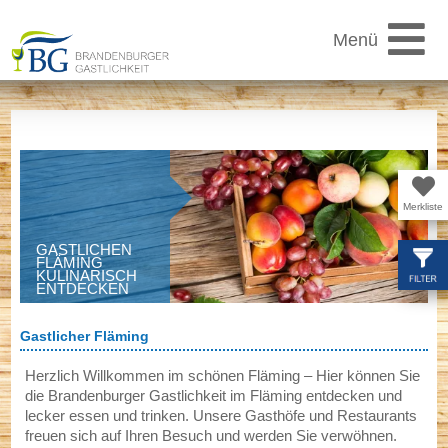
Menü
Saison
Gasthöfe
Merkliste
GASTLICHEN
FLÄMING
Regionen
KULINARISCH
ENTDECKEN
Gastlicher Fläming
Angebote
Herzlich Willkommen im schönen Fläming – Hier können Sie
die Brandenburger Gastlichkeit im Fläming entdecken und
lecker essen und trinken. Unsere Gasthöfe und Restaurants
Feste
freuen sich auf Ihren Besuch und werden Sie verwöhnen.